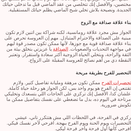
مختصين، والأفضل إنك تتخلصي من عقد الماضي قبل ما تدخلي حياتك
الجديدة. ونصيحة بلاش تخلي شبح الماضي يظلم حياتك المستقبلية.
بناء علاقة صداقة مع الزوج
الجواز مش مجرد علاقة رومانسية، لكنه شراكة بين اتنين لازم تكون
مبنية على الصداقة والاحترام المتبادل. مهم إن العروسة تحرص على
بناء علاقة صداقة قوية مع جوزها، لأنها ممكن تكون مصدر قوة ليهم
في مواجهة التحديات والصعوبات.
الصداقة
يا عزيزتي بتخلق بيئة من
الثقة والراحة، وبتخلي الحياة الزوجية أكتر سعادة واستقرار. وتعتبر
النقطة دي من أهم نصائح للعروسة المقبلة على الزواج.
التحضير للفرح بطريقة مريحة
تحضيرات الفرح
ممكن تكون مرهقة ومليانة تفاصيل كتير. ولازم
تقتنعي إن الفرح هو يوم واحد بس، لكن الجواز هو رحلة حياة كاملة.
علشان كدا، الأفضل إنك تركزي على الحاجات اللي بتسعدك وتخليكي
مرتاحة في اليوم ده، بدل ما تضغطي على نفسك بتفاصيل ممكن ما
تكونش ضرورية.
ركزي في الفرحة، في اللحظات اللي مش هتتكرر تاني، عيشي
التحضيرات ويوم الحنة ويوم الفرح ببهجة. افرحي لآخر نفسك فيكي.
افرحي كأنها أول فرحة وآخر فرحة ليكي.