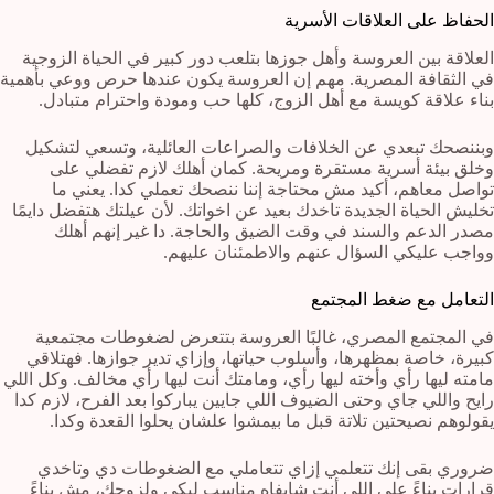
الحفاظ على العلاقات الأسرية
العلاقة بين العروسة وأهل جوزها بتلعب دور كبير في الحياة الزوجية
في الثقافة المصرية. مهم إن العروسة يكون عندها حرص ووعي بأهمية
بناء علاقة كويسة مع أهل الزوج، كلها حب ومودة واحترام متبادل.
وبننصحك تبعدي عن الخلافات والصراعات العائلية، وتسعي لتشكيل
وخلق بيئة أسرية مستقرة ومريحة. كمان أهلك لازم تفضلي على
تواصل معاهم، أكيد مش محتاجة إننا ننصحك تعملي كدا. يعني ما
تخليش الحياة الجديدة تاخدك بعيد عن اخواتك. لأن عيلتك هتفضل دايمًا
مصدر الدعم والسند في وقت الضيق والحاجة. دا غير إنهم أهلك
وواجب عليكي السؤال عنهم والاطمئنان عليهم.
التعامل مع ضغط المجتمع
في المجتمع المصري، غالبًا العروسة بتتعرض لضغوطات مجتمعية
كبيرة، خاصة بمظهرها، وأسلوب حياتها، وإزاي تدير جوازها. فهتلاقي
مامته ليها رأي وأخته ليها رأي، ومامتك أنت ليها رأي مخالف. وكل اللي
رايح واللي جاي وحتى الضيوف اللي جايين يباركوا بعد الفرح، لازم كدا
يقولوهم نصيحتين تلاتة قبل ما بيمشوا علشان يحلوا القعدة وكدا.
ضروري بقى إنك تتعلمي إزاي تتعاملي مع الضغوطات دي وتاخدي
قرارات بناءً على اللي أنت شايفاه مناسب ليكي ولزوجك، مش بناءً