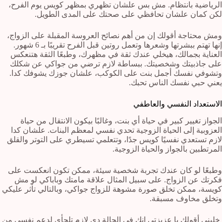
الرياضية بانتظام. مش بس علشان تظهري بمظهر كويس يوم الفرح،
لكن كمان علشان تحافظي على صحتك على المدى الطويل.
ومش محتاجة أقولك إن من أهم نصائح العروسة المقبلة على الزواج،
إنها تهتم ببشرتها وشعرها وتعمل روتين قبل الفرح تقريبًا بـ 6 شهور.
العناية بجمالك، هيخلي عندك ثقة في مظهرك، وطبعًا الثقة هتنعكس
على جاذبيتك وشخصيتك. ببساطة لازم ترضي من جواكي عن شكلك
وتشوفي نفسك أجمل بنت على الكوكب، علشان جوزك يشوفك كدا.
يعني حبي نفسك الناس تحبك.
الاستعداد النفسي والعاطفي
الجواز تغيير كبير في حياة أي بنت، وغالبًا بيكون الانتقال من حياة
العزوبية إلى الحياة الزوجية تحدي نفسي لمعظم البنات. علشان كدا
لازم تستعدي نفسيًا كويس جدًا، وتتعلمي تسيطري على التوتر والقلق
المرتطبين بالجواز والحياة الزوجية.
وطبعًا لو كان عندك تجربة شخصية سيئة، ممكن تكون انعكست على
فكرتك عن الزواج. على سبيل المثال علاقة مامتك وباباكي لو مش
كويسة، ممكن تخلق صورة مشوهة للزواج جواكي، وبالتالي تأثر عليكي
وتخلق مخاوف مسبقة.
خليني أقولك يا عزيزتي إنك في الحالة دي لازم تلجأي لدعم نفسي من