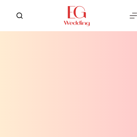
لتجاوز
لى
لمحتوى
يوم
لا
الفرح
توجد
نتائج
العروسة
العريس
عش
الزوجية
شهر
العسل