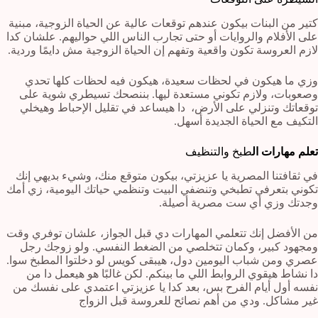
كتير من البنات بيكون عندهم توقعات عالية عن الحياة الزوجية، مبنية
على الأفلام والروايات أو حتى تجارب الناس اللي حواليهم. علشان كدا
لازم العروسة تكون واقعية وتفهم إن الحياة الزوجية مش دايمًا وردية.
وزي ما هيكون في لحظات سعيدة، هيكون فيه لحظات كلها تحدي
وصعوبات، ولازم تكوني مستعدة ليها. بننصحك تسيطري شوية على
توقعاتك وتنزلي على الأرض، دا هيساعد في تقليل الإحباط وهيخلي
التكيف مع الحياة الجديدة أسهل.
تعلم مهارات ال
طبخ والتنظيف
في ثقافتنا المصرية يا عزيزتي، بيكون متوقع منك، وشيء بديهي إنك
تكوني بتعرفي تطبخي وتنضفي البيت وتنظمي حياتك اليومية، زي أمك
وجدتك وزي أي ست مصرية أصيلة.
من الأفضل إنك تتعلمي المهارات دي قبل الجواز، علشان توفري وقت
ومجهود كبير، وكمان تتخلصي من الضغط النفسي. ولو زوجك رجل
عصري ومن شباب اليومين دول، هيبقى كويس لو دخلتوا المطبخ سوا.
دا نشاط هيقوي الروابط اللي ما بينكم. لكن غالبًا هو هيعمل دا من
نفسه أول أيام الفرح بس، بعد كدا يا عزيزتي اعتمدي على نفسك من
غير مشاكل. ودي من أهم نصائح للعروسة قبل الزواج