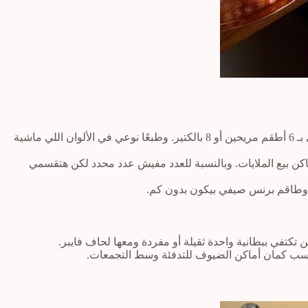
ولازم تكون ناعمة ومريحة جدًا وقطن مصري أو كتان. دي بس الخامات اللي هتكون مريحة، وبالنسبة للعدد ممكن تكتفي بـ 6 أطقم مريحين أو 8 بالكتير. وطبعًا نوعي في الألوان اللي ماشية
كن بيع الملايات. وبالنسبة للعدد مفيش عدد محدد لكن هتقسمي
، وطاقم برنس صيفي بيكون بدون كم.
كتفي ببطانية واحدة ثقيلة أو مفردة ومعها لحاف فايبر.
ناسب كمان أماكن الضيوف للتدفئة وسط التجمعات.