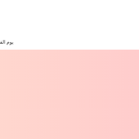
لتجاوز
لى
لمحتوى
ا
وجد
يوم الف
تائج