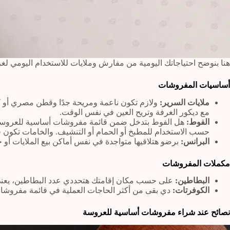
هنا بنوضح احتياجاتك اليومية من مفارش وملايات للاستخدام اليومي لغر
أساسيات المفروشات
ملايات السرير:
مع ديكور الغرفة وتريح العين في نفس الوقت.
الفوط:
هل الفوط بتدخل ضمن قائمة مفروشات أساسية للعروسة ولا
حسب الاستخدام للمطبخ أو الحمام أو التنشيف. والخامات تكون قط
البرانس:
برضو هتلاقيها متواجدة في نفس أماكن بيع الملايات أ
مكملات المفروشات
البطاطين:
على حسب مكان إقامتك هتحددي عدد البطاطين، يعني ممك
الكوفرتات:
دي بقى من أكثر الحاجات العملية في قائمة مفروشات
نصائح عند شراء مفروشات أساسية للعروسة