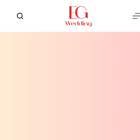
لتجاوز
لى
لمحتوى
يوم
لا
الفرح
توجد
نتائج
العروسة
العريس
عش
الزوجية
شهر
العسل