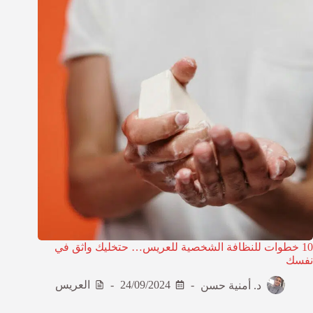
10 خطوات للنظافة الشخصية للعريس… حتخليك واثق في
نفسك
د. أمنية حسن
24/09/2024
العريس