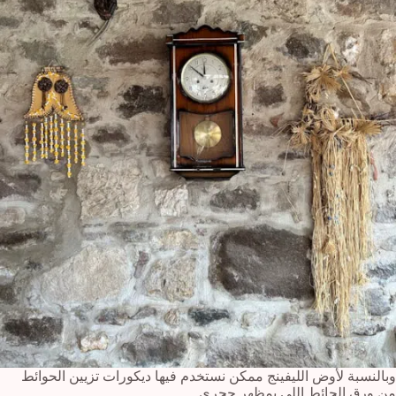
وبالنسبة لأوض الليفينج ممكن نستخدم فيها ديكورات تزيين الحوائط
من ورق الحائط اللي بمظهر حجري.