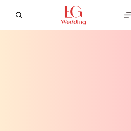
لتجاوز
لى
لمحتوى
يوم
لا
الفرح
توجد
نتائج
العروسة
العريس
عش
الزوجية
شهر
العسل