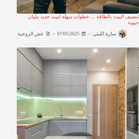
تنضيف البيت بالطاقة … خطوات سهلة لبيت جديد مليان
حيوية
سارة الليثي
07/05/2025
عش الزوجية