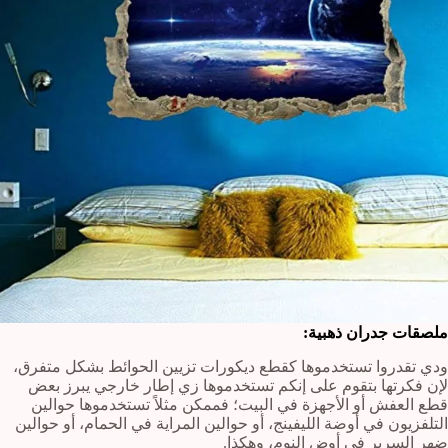
ملصقات جدران ذهبية:
ودي تقدروا تستخدموها كقطع ديكورات تزيين الحوائط بشكل متفرق،
لإن فكرتها بتقوم على إنكم تستخدموها زي إطار خارجي يبرز بعض
قطع العفش أو الأجهزة في البيت؛ فممكن مثلاً تستخدموها حوالين
التلفزيون في أوضة الليفينج، أو حوالين المراية في الحمام، أو حوالين
ضهر السرير في أوض النوم، وهكذا.