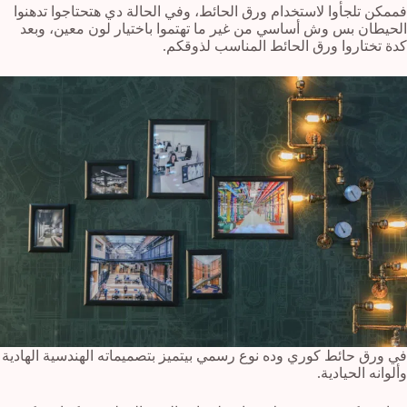
فممكن تلجأوا لاستخدام ورق الحائط، وفي الحالة دي هتحتاجوا تدهنوا
الحيطان بس وش أساسي من غير ما تهتموا باختيار لون معين، وبعد
كدة تختاروا ورق الحائط المناسب لذوقكم.
في ورق حائط كوري وده نوع رسمي بيتميز بتصميماته الهندسية الهادية
وألوانه الحيادية.