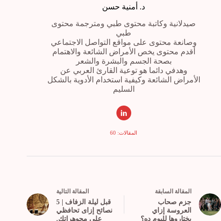
د. أمنية حسن
صيدلانية وكاتبة محتوى طبي ومترجمة محتوى
طبي
وصانعة محتوى على مواقع التواصل الاجتماعي
أقدم محتوى يخص الأمراض الشائعة والاهتمام
بصحة الجسم والبشرة والشعر
وهدفي دائما هو توعية القارئ العربي عن
الأمراض الشائعة وكيفية استخدام الأدوية بالشكل
السليم
المقالات: 60
ال
مقالة
السابقة
ال
مقالة
التالية
جزم صحاب
قبل ليلة الزفاف | 5
العروسة إزاي
نصائح إزاى تحافظي
يختاروها لليوم ده؟
على مجوهراتك.