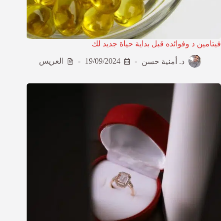
فيتامين د وفوائده قبل بداية حياة جديد لك
د. أمنية حسن
19/09/2024
العريس