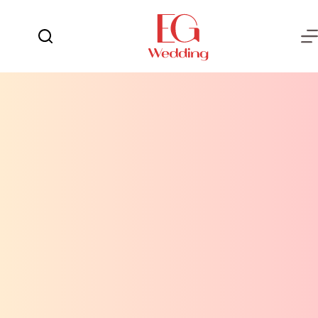
لتجاوز
لى
لمحتوى
يوم
لا
الفرح
توجد
نتائج
العروسة
العريس
عش
الزوجية
شهر
العسل