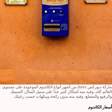
ماركة ديوركس durex من أشهر أنواع الكاندوم الموجودة على مستوى
العالم كله، وفيه منه أشكال كتير جدا على سبيل المثال: السميك
والرفيع والمضلع، وفيه منه بدون رائحة وبنكهات حسب رغبتك.
أسعار الكاندوم