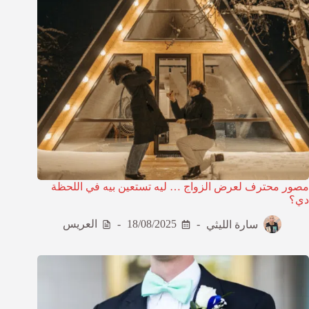
مصور محترف لعرض الزواج … ليه تستعين بيه في اللحظة
دي؟
سارة الليثي
18/08/2025
العريس