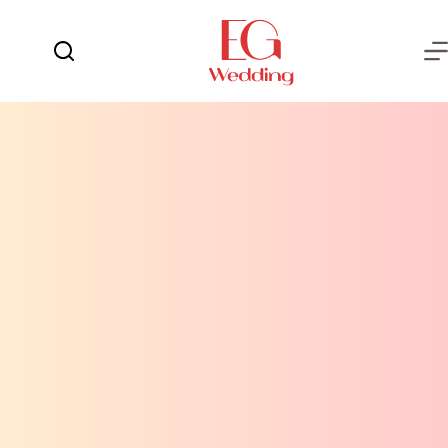
لتجاوز
لى
لمحتوى
يوم
لا
الفرح
توجد
نتائج
العروسة
العريس
عش
الزوجية
شهر
العسل