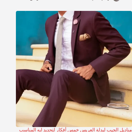
مناديل الجيب لبدلة العريس خمس أفكار لتحديد ايه المناسب