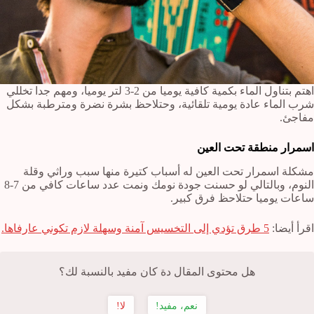
اهتم بتناول الماء بكمية كافية يوميا من 2-3 لتر يوميا، ومهم جدا تخللي
شرب الماء عادة يومية تلقائية، وحتلاحظ بشرة نضرة ومترطبة بشكل
مفاجئ.
اسمرار منطقة تحت العين
مشكلة اسمرار تحت العين له أسباب كتيرة منها سبب وراثي وقلة
النوم، وبالتالي لو حسنت جودة نومك ونمت عدد ساعات كافي من 7-8
ساعات يوميا حتلاحظ فرق كبير.
اقرأ أيضا:
5 طرق تؤدي إلى التخسيس آمنة وسهلة لازم تكوني عارفاها.
هل محتوى المقال دة كان مفيد بالنسبة لك؟
نعم، مفيد!
لا!