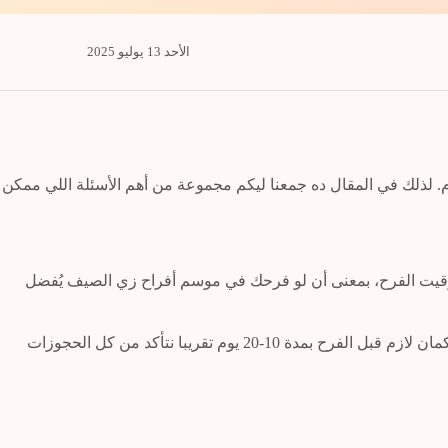
الأحد 13 يوليو 2025
. لذلك في المقال ده جمعنا ليكم مجموعة من أهم الأسئلة اللي ممكن
بتوقيت الفرح، بمعنى أن لو فرحك في موسم أفراح زي الصيف يُفضل
من المهم يبقى معانا جدول زمني مبدأئي للتحضيرات، بحيث يشمل حجز ال Makeup artist والمصوريين ومكان التصوير وغيرهم من التفاصيل. كمان لازم قبل الفرح بمدة 10-20 يوم تقريبا نتأكد من كل الحجوزات