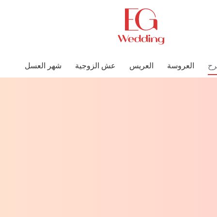
رح
العروسة
العريس
عش الزوجية
شهر العسل