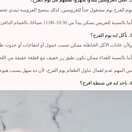
يوم الفرح يوم مشغول جداً للعروسين، لذلك بننصح العروسة تبتدي تحضيراتها الشخصية من 9 صباحاً، بدايةً من الحمام الدافي ثم العناية بالبشرة والإفطار وبعدين تق
أما بالنسبة للعريس ممكن يبدأ من 10:30–11:00 صباحًا، بالحمام الدافئ والحلاقة وتجهيز البدلة والتأكد من سريان الأمور والتفاصيل.
3. نأكل ايه يوم الفرح؟
ولأن عادات الأكل الخاطئة ممكن تسبب خمول أو انتفاخات أو حدوث طوا
أما بالنسبة للغداء ممكن يكون طبق رز خفيف مع قطعة خفيفة من اللحم أو
من المهم عدم اهمال تناول الطعام يوم الفرح، لأن ده سهل يسبب هبوط 
4. ناخد ايه في شنطة افرح؟