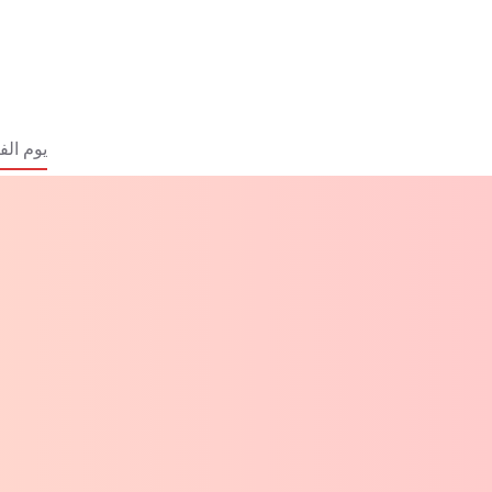
لتجاوز
لى
لمحتوى
ا
وجد
يوم الف
تائج