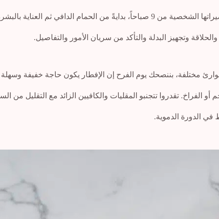
در تروح للكوافير أو تستقبل ال Makeup Artist.
رئ مختلفة، بننصحك يوم الفرح إن الإفطار يكون حاجة خفيفة وسهلة ا
 الفراخ. تقدروا تتجنبو المقليات والكافيين الزائد مع التقليل من ال
في الدورة الدموية.