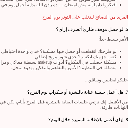
افتكروا دايماً إنه مش امتحان … ده بإذن الله بداية أجمل يوم في ح
المزيد من النصائح للتغلب على التوتر يوم الفرح
6. لو حصل موقف طارئ أتصرف إزاي؟
الأمر بسيط جداً:
لو طرحتك اتقطعت أو حصل فيها مشكلة؟ خدي واحدة احتياطي 
كعب جزمتك اتكسر؟ خدي شوز مريح إضافي
مشكلة حصلت في المكياج
؟
أدوات makeup بسيطة معاكي ومراية والأمور باذن الله هتبقى تمام.
مشكلة في التنظيم؟ الأمور بالتفاهم والتفكير بهدوء بتتحل.
خليكو ايجابيين وتفائلو…
7. هل أعمل جلسة عناية بالبشرة أو سكراب يوم الفرح؟
من الأفضل إنك ترتبي جلسات العناية بالبشرة قبل الفرح بأيام، لكن في
التهابات طارئة.
8. إزاي أعتني بالإطلالة المميزة خلال اليوم؟