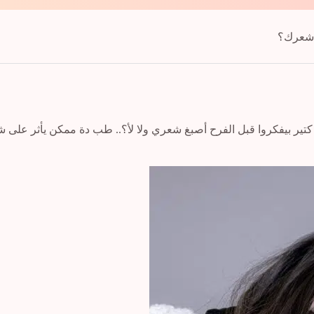
ع شعرك؟
ر بيفكروا قبل الفرح أصبغ شعري ولا لأ؟.. طب دة ممكن يأثر على ش