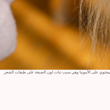
ر الأصلي، واللون مش بيختفي إلا بعد مدة طويلة؛ لأنه بيثبت في طبقة الشعر الوسطى واسمها cortex، والنوع دة بيحتوي على الأمونيا وهي سبب ثبات لون الصبغة على طبقات الشعر