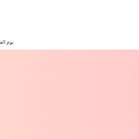
لتجاوز
لى
لمحتوى
ا
وجد
يوم الف
تائج