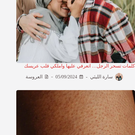
كلمات تسحر الرجل… اتعرفي عليها واملكي قلب عريسك
سارة الليثي
05/09/2024
العروسة