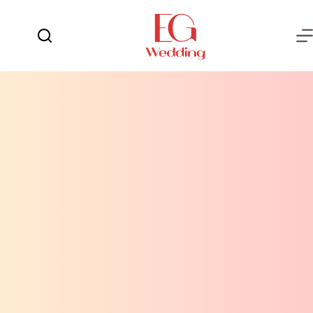
لتجاوز
لى
لمحتوى
يوم
لا
الفرح
توجد
نتائج
العروسة
العريس
عش
الزوجية
شهر
العسل