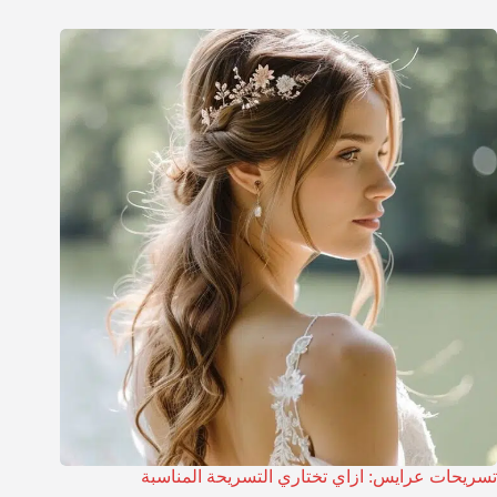
تسريحات عرايس: ازاي تختاري التسريحة المناسبة