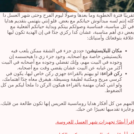
تقريبًا فترة الخطوبة وما بعدها وصولًا ليوم الفرح وحتى شهر العسل دا
كله إنتم لسه مبدأتوش حياتكم مع بعض. فلو إنتي بتهتمي بتقديم هدايا
في كل مناسبة، فمناسبة وصولكم بيتكم وبداية حياتكم الفعلية مع
بعض دي أهم مناسبة، عشان كدا ركزي جدًا في إن الهدية تكون ليها
علاقة بتوقعاتك وأمنياتك:
مكان للبلايستيشن:
حددي جزء في الشقة ممكن يلعب فيه
بلايستيشن خاصة مع أصحابه. وجود جزء زي دا هيحسسه إن
وجوده في البيت مهم، وإنك تفضلي وجوده مع أصحابه في البيت
أكثر من غيابه عن البيت عشان يقضي وقت مع أصحابه.
ركن قراءة:
لو بيهتم بالقراءة جهزي ركن خاص ليها، يكون في
كرسي مريح ومكتبة لطيفة وبسيطة. هيفرق معاه جدًا اهتمامك،
ولو انتي كمان مهتمة بالقراءة هيكون الركن دا ملجأ ليكم من كل
الضغوط.
المهم من كل أفكار هدايا رومانسية للعريس إنها تكون طالعة من قلبك،
وعايزة تقدميها تعبيرًا عن حبك.
اقرأ أيضًا: تجهيزات شهر العسل للعروسة.