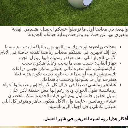
والهدية دي معادها أول ما توصلوا عشكم الجميل، هتقدمي الهدية
وتعبري بيها عن حبك ليه وفرحتك ببداية حياتكم الجديدة:
معدات رياضية:
لو جوزك من المهتمين باللياقة البدنية هيتبسط
جدًا إنك تجهزي في شقتكم معدات رياضية تنفعه خاصة في الأيام
الأولى للجواز اللي مش هيقدر يسيبك فيها وينزل الجيم.
جهاز ألعاب:
حسب بقى ما بيحب وغالبًا هيكون بيحب
البلايستيشن، فلو سعره غالي عليكي ممكن تجيبي دراعات
بلايستيشن قيمة أو سماعات حلوة. بحيث تكون هدية فعلا
هتفرحه أول ما يشوفها ويحسب باهتمامك.
عشاء رومانسي:
طبعًا في خيال كل الأزواج إنهم هيعيشوا أجواء
رومانسية طول الجواز. ودي رغم إنها مش حقيقة لكن على
سبيل تحقيق حلمه أول يوم في حياته الجديدة ممكن تحضري
عشاء رومانسي. خاصة وإن الأكل هيكون جاهز ومتوفر كل اللي
عليكي تكملي باقي أجواء الرومانسية.
أفكار هدايا رومانسية للعريس في شهر العسل