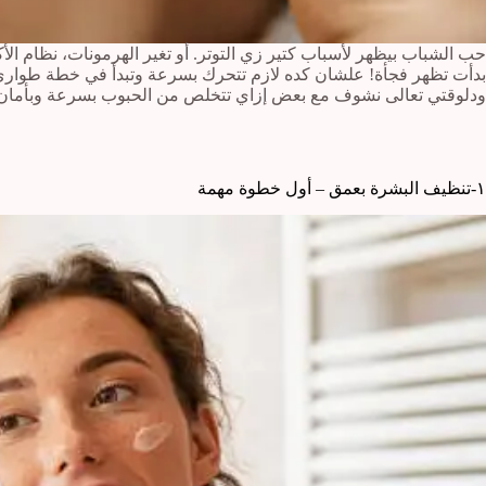
حب الشباب بيظهر لأسباب كتير زي التوتر. أو تغير الهرمونات، نظام الأ
بدأت تظهر فجأة! علشان كده لازم تتحرك بسرعة وتبدأ في خطة طوارئ ل
ودلوقتي تعالى نشوف مع بعض إزاي تتخلص من الحبوب بسرعة وبأمان.
١-تنظيف البشرة بعمق – أول خطوة مهمة