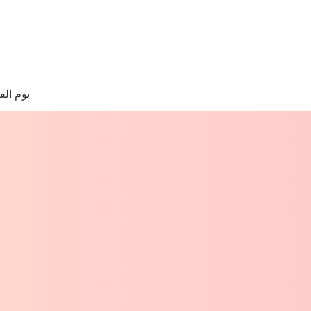
لتجاوز
لى
لمحتوى
ا
وجد
يوم الف
تائج