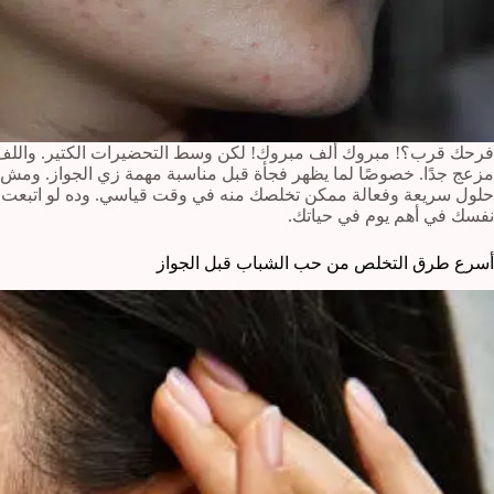
فرحك قرب؟! مبروك ألف مبروك! لكن وسط التحضيرات الكتير. واللف عل
مزعج جدًا. خصوصًا لما يظهر فجأة قبل مناسبة مهمة زي الجواز. ومش 
حلول سريعة وفعالة ممكن تخلصك منه في وقت قياسي. وده لو اتبعت 
نفسك في أهم يوم في حياتك.
أسرع طرق التخلص من حب الشباب قبل الجواز