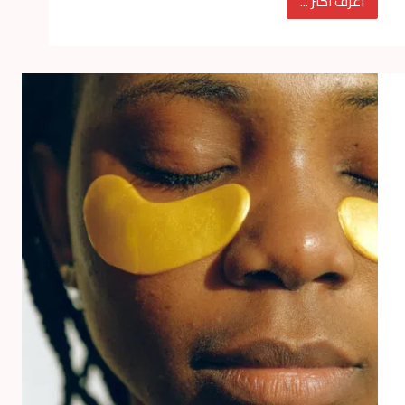
أعرف أكتر ...
طرق
إظهار
الحب
للرجل
بدون
كلام
حب
مباشر