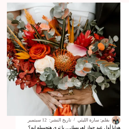
في
الحياة
الزوجية
كيفية
تجنبه
بطريقة
مثالية
؟
بقلم:
سارة الليثي
تاريخ النشر:
12 سبتمبر
هدايا أول عيد جواز لعريسك… يا ترى هتجيبيله ايه؟