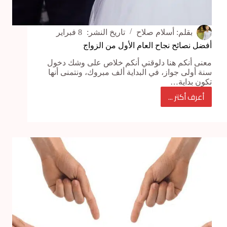
بقلم:
أسلام صلاح
تاريخ النشر:
8 فبراير
أفضل نصائح نجاح العام الأول من الزواج
معنى أنكم هنا دلوقتي أنكم خلاص على وشك دخول
سنة أولى جواز، في البداية ألف مبروك، ونتمنى أنها
تكون بداية…
أعرف أكتر ...
أفضل
نصائح
نجاح
العام
الأول
من
الزواج