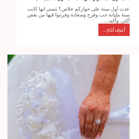
عدت أول سنة على جوازكم خلاص؟ نتمنى انها كانت
سنة مليانة حب وفرح وسعادة وقربتوا فيها من بعض
أكتر، وأكيد…
أعرف أكتر ...
هدايا
أول
عيد
جواز
لعريسك…
يا
ترى
هتجيبيله
ايه؟