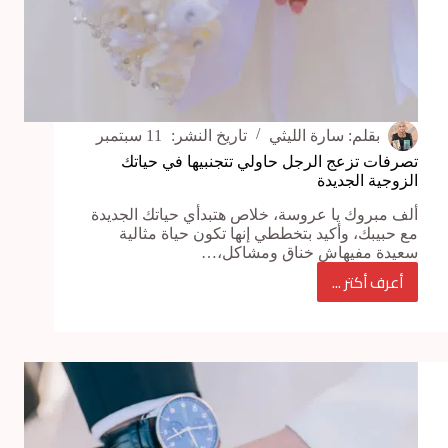
بقلم:
سارة الليثي
تاريخ النشر:
11 سبتمبر
تصرفات تزعج الرجل حاولي تتجنبيها في حياتك
الزوجية الجديدة
ألف مبروك يا عروسة، خلاص هتبدأي حياتك الجديدة
مع حبيبك، وأكيد بتخططي إنها تكون حياة مثالية
سعيدة مفيهاش خناق ومشاكل،…
أعرف أكتر ...
تصرفات
تزعج
الرجل
حاولي
تتجنبيها
في