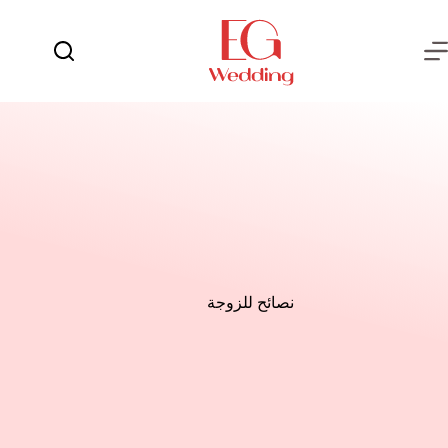
لتجاوز
لى
لمحتوى
يوم
لا
الفرح
توجد
نتائج
العروسة
العريس
عش
الزوجية
شهر
العسل
نصائح للزوجة