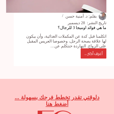
بقلم:
د. أمنية حسن
تاريخ النشر:
28 ديسمبر
ما هي فوائد اوميجا 3 للرجال؟
اتكلمنا قبل كدة عن المكملات الغذائية، وأن بيكون
لها علاقة بصحة الرجل، وخصوصا العريس المقبل
على الزواج. النهاردة حنتكلم عن…
أعرف أكتر ...
ما
هي
فوائد
اوميجا
3
للرجال؟
دلوقتي تقدر تخطط فرحك بسهولة ...
أضغط هنا