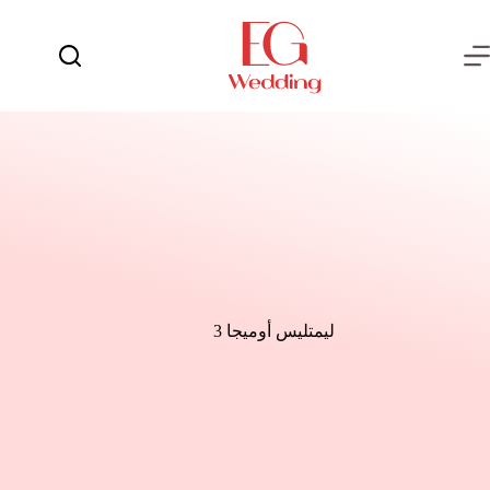
لتجاوز
لى
لمحتوى
يوم
لا
الفرح
توجد
نتائج
العروسة
العريس
عش
الزوجية
شهر
العسل
ليمتليس أوميجا 3