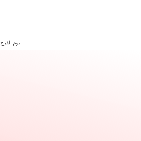
لتجاوز
لى
لمحتوى
ا
وجد
يوم الفرح
تائج