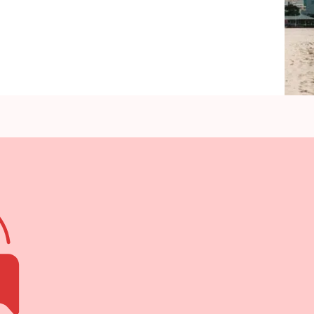
على
النيل
لتناول
العشاء
مع
زوجتك