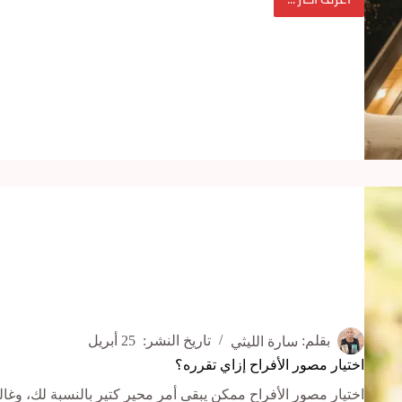
مصور
محترف
لعرض
الزواج
…
ليه
تستعين
بيه
في
اللحظة
دي؟
بقلم:
سارة الليثي
تاريخ النشر:
25 أبريل
اختيار مصور الأفراح إزاي تقرره؟
اختيار مصور الأفراح ممكن يبقى أمر محير كتير بالنسبة لك، وغال