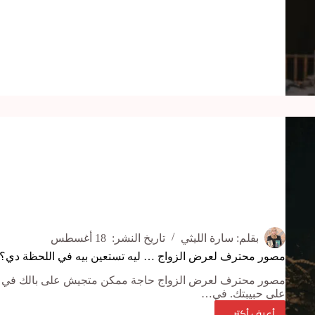
ويدنج
لتخطيط
فرحكم
بكل
سهولة
ومتعة
بقلم:
سارة الليثي
تاريخ النشر:
18 أغسطس
مصور محترف لعرض الزواج … ليه تستعين بيه في اللحظة دي؟
مصور محترف لعرض الزواج حاجة ممكن متجيش على بالك في الل
على حبيبتك. في…
أعرف أكتر ...