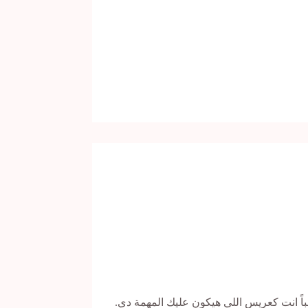
باً انت كعريس اللي هيكون عليك المهمة دي.