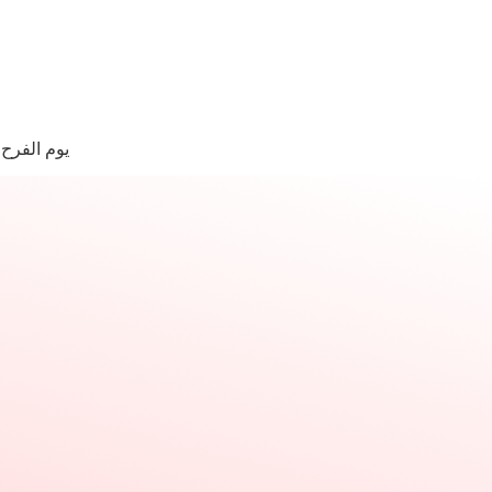
لتجاوز
لى
لمحتوى
ا
وجد
يوم الفرح
تائج