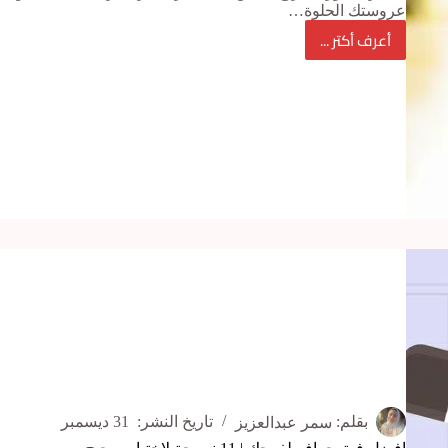
عروستك الحلوة…
أعرف أكتر ...
اختيار
مصور
الأفراح
إزاي
تقرره؟
بقلم:
سمر عبدالعزيز
تاريخ النشر:
31 ديسمبر