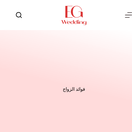
لتجاوز
لى
لمحتوى
يوم
لا
الفرح
توجد
نتائج
العروسة
العريس
عش
الزوجية
شهر
العسل
فوائد الزواج