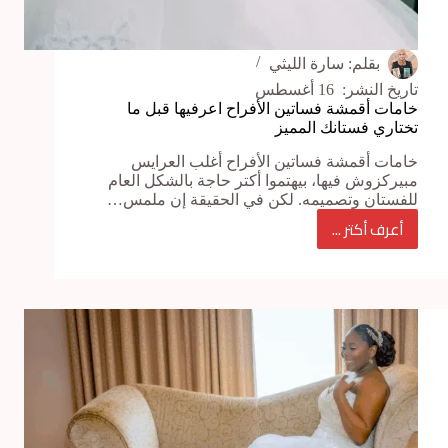
بقلم:
سارة الليثي
تاريخ النشر:
16 أغسطس
خامات أقمشة فساتين الأفراح اعرفيها قبل ما
تختاري فستانك المميز
خامات أقمشة فساتين الأفراح أغلب العرايس
مبيركزوش فيها، بيهتموا أكتر حاجة بالشكل العام
للفستان وتصميمه. لكن في الحقيقة إن ملمس…
أعرف أكتر ...
خامات
أقمشة
فساتين
الأفراح
اعرفيها
قبل
ما
تختاري