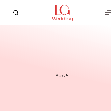
لتجاوز
لى
لمحتوى
يوم
لا
الفرح
توجد
نتائج
العروسة
العريس
عش
الزوجية
شهر
العسل
عروسة