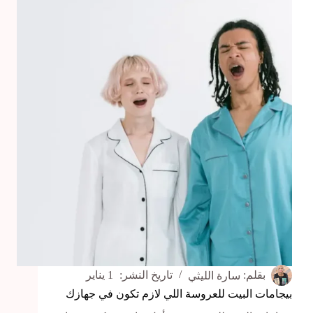
إزاي
يختاروها
لليوم
ده؟
بقلم:
سارة الليثي
تاريخ النشر:
1 يناير
بيجامات البيت للعروسة اللي لازم تكون في جهازك