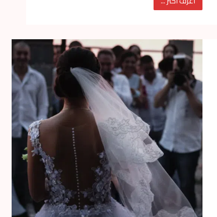
أعرف أكتر ...
أحذية
رياضية
للعروسة
تقدر
تستمتع
بحركتها
في
فرحها