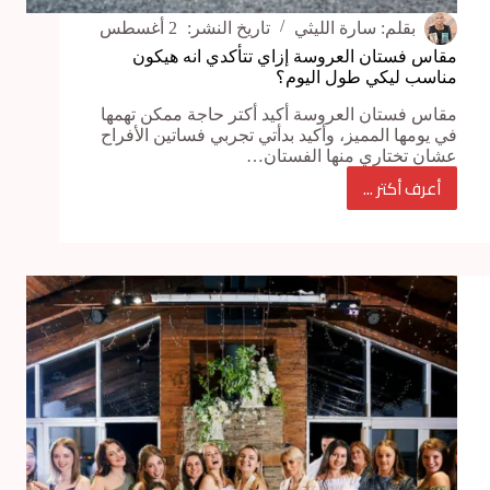
بقلم:
سارة الليثي
تاريخ النشر:
2 أغسطس
مقاس فستان العروسة إزاي تتأكدي انه هيكون
مناسب ليكي طول اليوم؟
مقاس فستان العروسة أكيد أكتر حاجة ممكن تهمها
في يومها المميز، وأكيد بدأتي تجربي فساتين الأفراح
عشان تختاري منها الفستان…
أعرف أكتر ...
مقاس
فستان
العروسة
إزاي
تتأكدي
انه
هيكون
مناسب
ليكي
طول