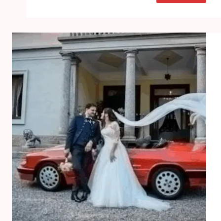
فستان
العروسة
إزاي
تختاري
الأنسب
لميزانيتك؟