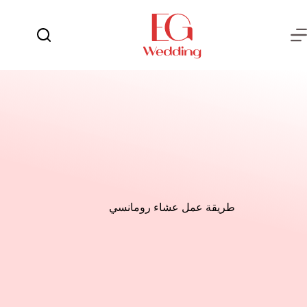
لتجاوز
لى
لمحتوى
يوم
لا
الفرح
توجد
نتائج
العروسة
العريس
عش
الزوجية
شهر
العسل
طريقة عمل عشاء رومانسي