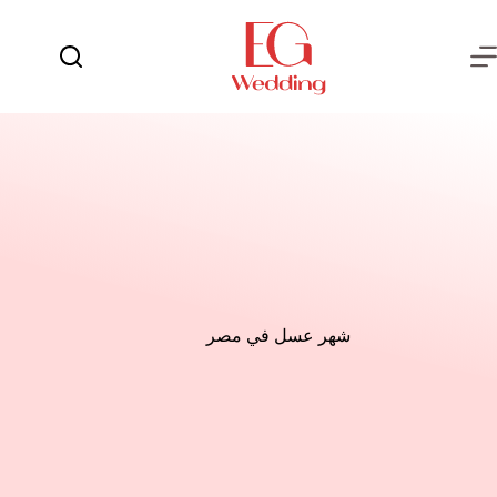
لتجاوز
لى
لمحتوى
يوم
لا
الفرح
توجد
نتائج
العروسة
العريس
عش
الزوجية
شهر
العسل
شهر عسل في مصر