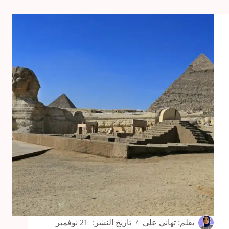
العسل
على
مر
العصور
بقلم:
تهاني علي
تاريخ النشر:
21 نوفمبر