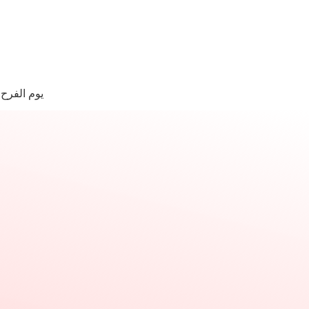
لتجاوز
لى
لمحتوى
ا
وجد
يوم الفرح
تائج