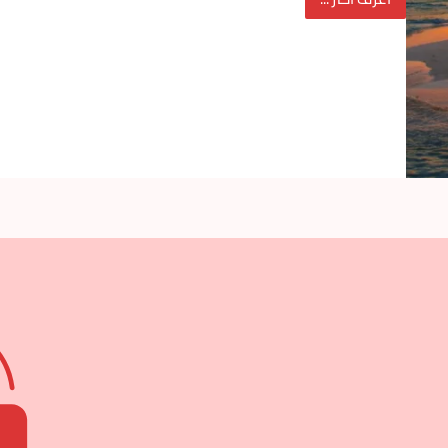
أفضل
10
جزر
لشهر
العسل