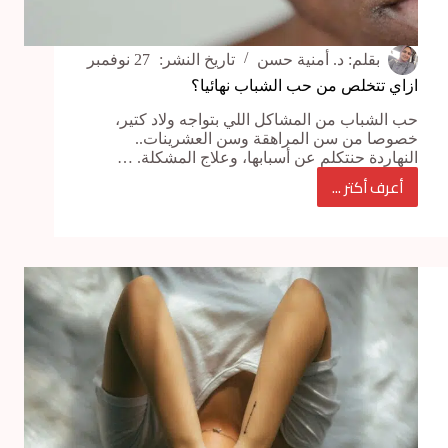
بقلم:
د. أمنية حسن
تاريخ النشر:
27 نوفمبر
ازاي تتخلص من حب الشباب نهائيا؟
حب الشباب من المشاكل اللي بتواجه ولاد كتير،
خصوصا من سن المراهقة وسن العشرينات..
النهاردة حنتكلم عن أسبابها، وعلاج المشكلة. …
أعرف أكتر ...
ازاي
تتخلص
من
حب
الشباب
نهائيا؟