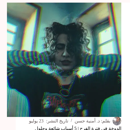
الأسباب
الشائعة
والعلاج
المناسب!
بقلم:
د. أمنية حسن
تاريخ النشر:
23 يوليو
الدوخة في فترة الفرح | 5 أسباب شائعة وحلول