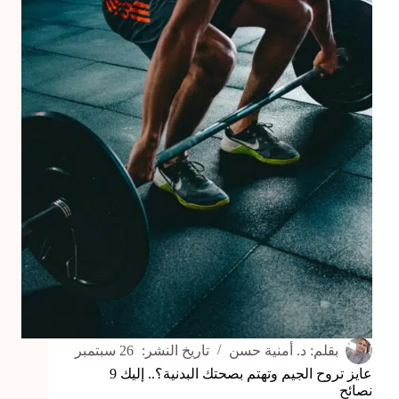
أسبابه
وأعراضه
و
3
طرق
لعلاجه
بقلم:
د. أمنية حسن
تاريخ النشر:
26 سبتمبر
عايز تروح الجيم وتهتم بصحتك البدنية؟.. إليك 9
نصائح