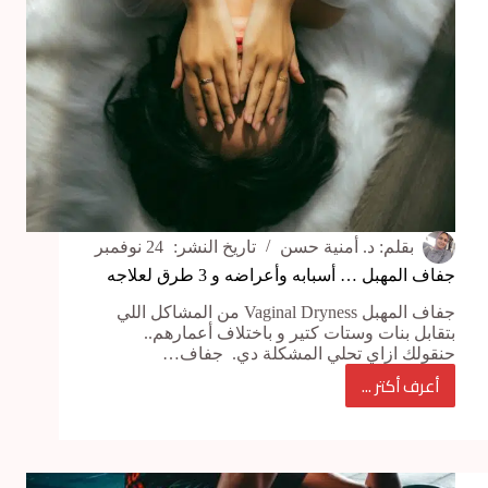
بقلم:
د. أمنية حسن
تاريخ النشر:
24 نوفمبر
جفاف المهبل … أسبابه وأعراضه و 3 طرق لعلاجه
جفاف المهبل Vaginal Dryness من المشاكل اللي
بتقابل بنات وستات كتير و باختلاف أعمارهم..
حنقولك ازاي تحلي المشكلة دي. جفاف…
أعرف أكتر ...
جفاف
المهبل
…