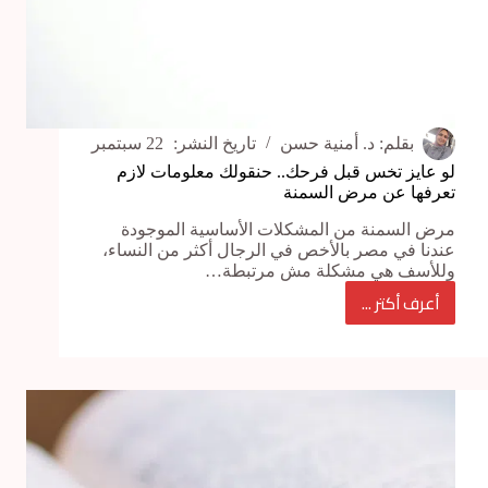
بقلم:
د. أمنية حسن
تاريخ النشر:
22 سبتمبر
لو عايز تخس قبل فرحك.. حنقولك معلومات لازم
تعرفها عن مرض السمنة
مرض السمنة من المشكلات الأساسية الموجودة
عندنا في مصر بالأخص في الرجال أكثر من النساء،
وللأسف هي مشكلة مش مرتبطة…
أعرف أكتر ...
لو
عايز
تخس
قبل
فرحك..
حنقولك