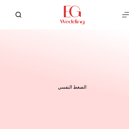
لتجاوز
لى
لمحتوى
يوم
لا
الفرح
توجد
نتائج
العروسة
العريس
عش
الزوجية
شهر
العسل
الضغط النفسي