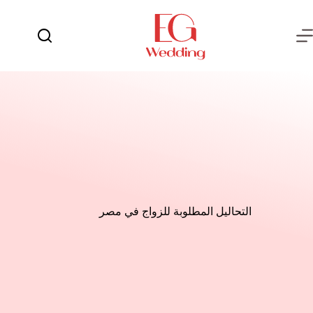
لتجاوز
لى
لمحتوى
يوم
لا
الفرح
توجد
نتائج
العروسة
العريس
عش
الزوجية
شهر
العسل
التحاليل المطلوبة للزواج في مصر