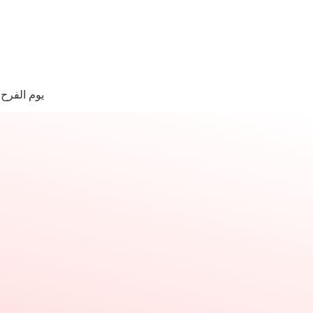
لتجاوز
لى
لمحتوى
ا
وجد
يوم الفرح
تائج