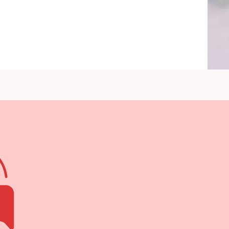
قبل
الذهاب
للبيوتي
سنتر
في
فترة
تجهيزات
الفرح؟