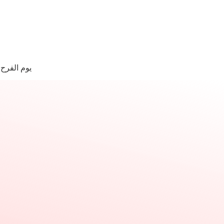
لتجاوز
لى
لمحتوى
ا
وجد
يوم الفرح
تائج