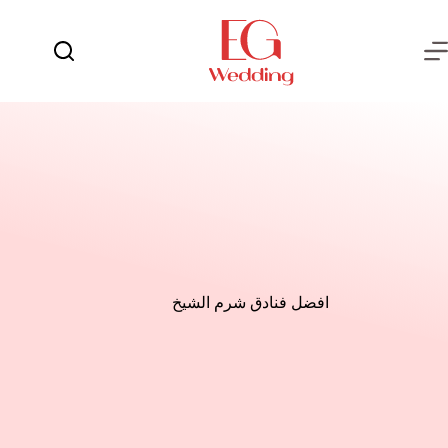
لتجاوز
لى
لمحتوى
يوم
لا
الفرح
توجد
نتائج
العروسة
العريس
عش
الزوجية
شهر
العسل
افضل فنادق شرم الشيخ