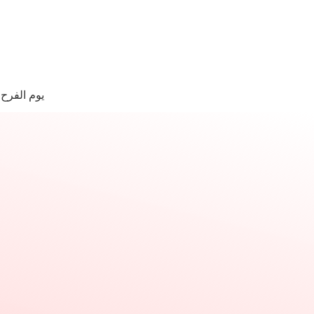
لتجاوز
لى
لمحتوى
ا
وجد
يوم الفرح
تائج