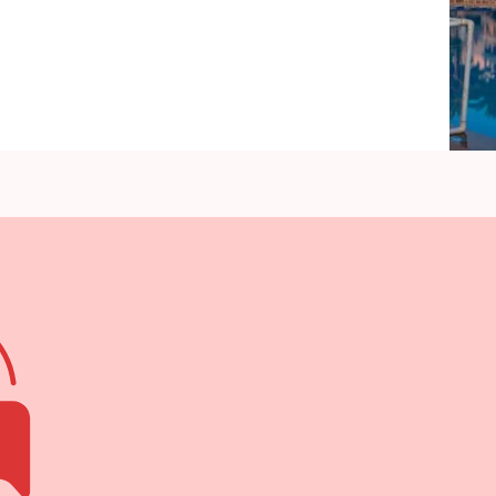
الغردقة
لشهر
العسل