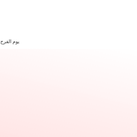
لتجاوز
لى
لمحتوى
ا
وجد
يوم الفرح
تائج