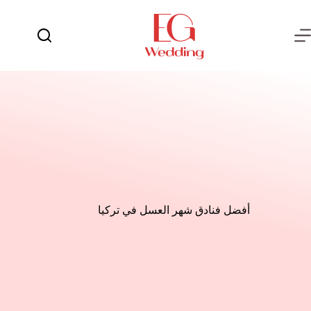
لتجاوز
لى
لمحتوى
يوم
لا
الفرح
توجد
نتائج
العروسة
العريس
عش
الزوجية
شهر
العسل
أفضل فنادق شهر العسل في تركيا